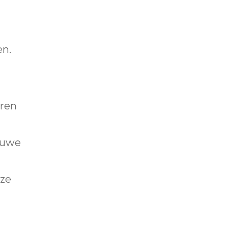
n.
ren
euwe
nze