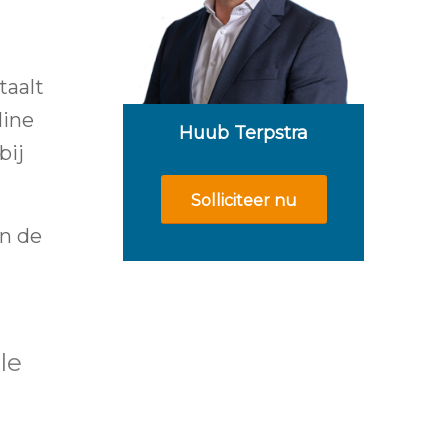
taalt
line
Huub Terpstra
bij
Solliciteer nu
en de
le