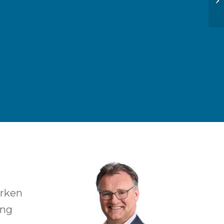
erken
ing