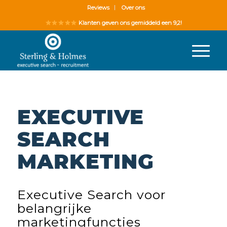
Reviews
Over ons
Klanten geven ons gemiddeld een 9,2!
EXECUTIVE
SEARCH
MARKETING
Executive Search voor
belangrijke
marketingfuncties