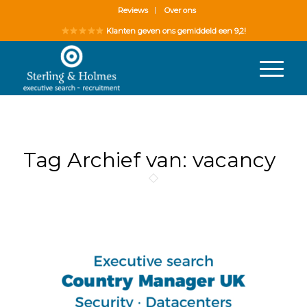
Reviews
Over ons
Klanten geven ons gemiddeld een 9,2!
Tag Archief van:
vacancy