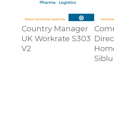
Country Manager
Comm
UK Workrate S303
Direc
V2
Home
Siblu