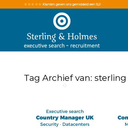
Klanten geven ons gemiddeld een 9,2!
Tag Archief van:
sterlin