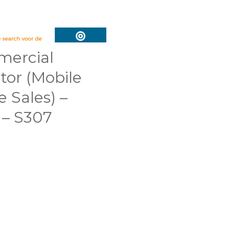
ercial
tor (Mobile
 Sales) –
 – S307